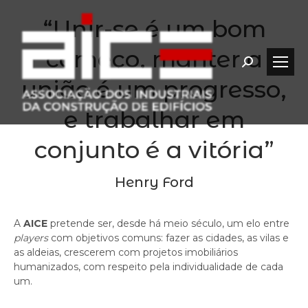
“Unir-se é um bom
começo, manter a
Search:
união é um progresso,
e trabalhar em
conjunto é a vitória”
Henry Ford
A
AICE
pretende ser, desde há meio século, um elo entre
players
com objetivos comuns: fazer as cidades, as vilas e
as aldeias, crescerem com projetos imobiliários
humanizados, com respeito pela individualidade de cada
um.